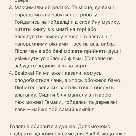
Максимальний релакс. Те місце, де вам і
справді можна забути про роботу.
Гойдатись на гойдалці під спокійну музику,
читати книгу в кімнаті на горі або
влаштувати сімейну вечерю в альтанці з
панорамними вікнами – все на ваш вибір.
Після чанів або бані можете прийняти душ і
увімкнути улюблений фільм. (Головне не
забудьте подивитись на зорі)
Вечірка! Як ми вже і казали, комусь
сподобаються чани, а хтось обожнює баню.
Любителі великих застіль точно оберуть
альтанку. Сидіти біля мангалу з гітарою
теж можна! Гамаки, гойдалки та дерев’яні
лави – майже той самий кемпінг.
Головне обирайте з душею! Допоможемо
підібрати відпочинок саме для Вас! А якщо вже