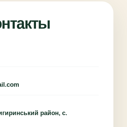
онтакты
il.com
игиринський район, с.