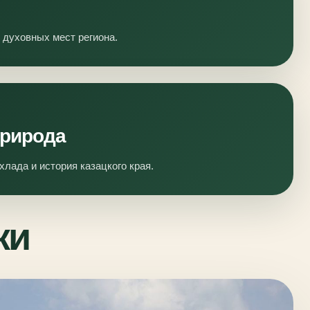
 духовных мест региона.
природа
хлада и история казацкого края.
ки