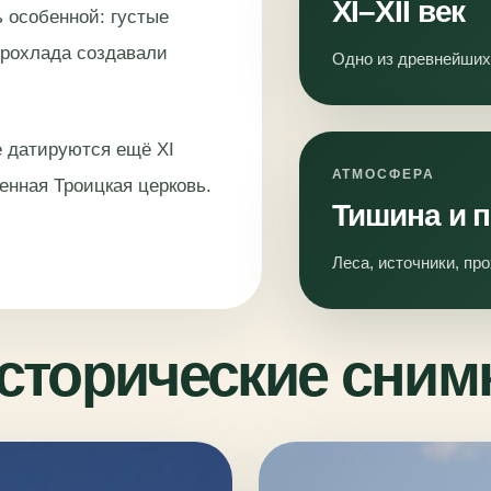
XI–XII век
 особенной: густые
 прохлада создавали
Одно из древнейших
 датируются ещё XI
АТМОСФЕРА
енная Троицкая церковь.
Тишина и 
Леса, источники, про
сторические сним