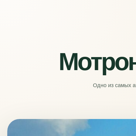
Мотро
Одно из самых а