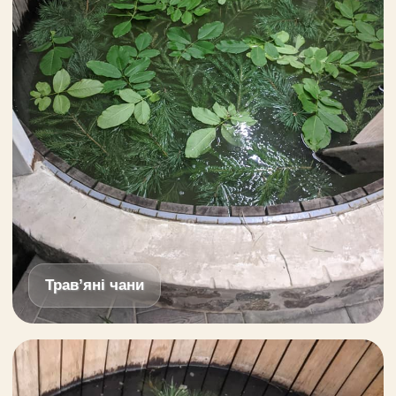
Трав’яні чани